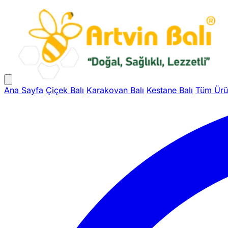
Ana Sayfa
Çiçek Balı
Karakovan Balı
Kestane Balı
Tüm Ürü