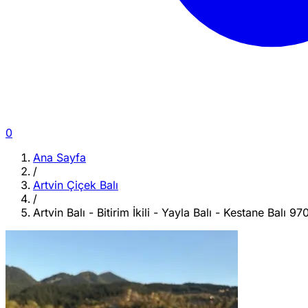
0
Ana Sayfa
/
Artvin Çiçek Balı
/
Artvin Balı - Bitirim İkili - Yayla Balı - Kestane Balı 97