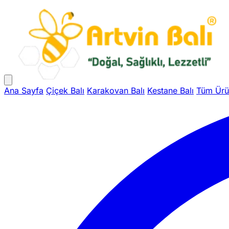
Ana Sayfa
Çiçek Balı
Karakovan Balı
Kestane Balı
Tüm Ürü