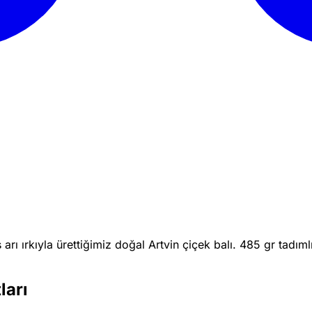
rı ırkıyla ürettiğimiz doğal Artvin çiçek balı. 485 gr tadım
ları