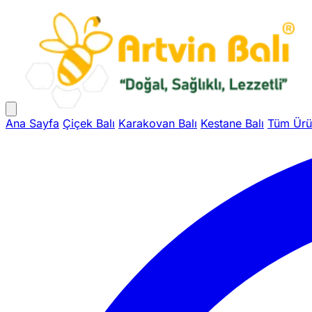
Ana Sayfa
Çiçek Balı
Karakovan Balı
Kestane Balı
Tüm Ürü